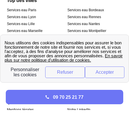
Top des villes
Services eau Paris
Services eau Bordeaux
Services eau Lyon
Services eau Rennes
Services eau Lille
Services eau Nantes
Services eau Marseille
Services eau Montpellier
Services eau Nice
Services eau Toulouse
Services eau Toulon
Services eau Strasbourg
Nos outils
🛁 Simulateur consommation eau
💧 Comparer les fournisseurs
🔎 Trouver le fournisseur de sa
d’eau
commune
A propos
09 70 25 21 77
Qui sommes-nous ?
Presse
Mentions légales
Notre LinkedIn
papernest recrute !