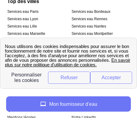
Top des villes
Services eau Paris
Services eau Bordeaux
Services eau Lyon
Services eau Rennes
Services eau Lille
Services eau Nantes
Services eau Marseille
Services eau Montpellier
Services eau Nice
Services eau Toulouse
Services eau Toulon
Services eau Strasbourg
Nos outils
🛁 Simulateur consommation eau
💧 Comparer les fournisseurs
🔎 Trouver le fournisseur de sa
d’eau
commune
A propos
Mon fournisseur d'eau
Qui sommes-nous ?
Presse
Mentions légales
Notre LinkedIn
papernest recrute !