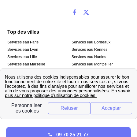
Top des villes
Services eau Paris
Services eau Bordeaux
Services eau Lyon
Services eau Rennes
Services eau Lille
Services eau Nantes
Services eau Marseille
Services eau Montpellier
Services eau Nice
Services eau Toulouse
Services eau Toulon
Services eau Strasbourg
Nos outils
🛁 Simulateur consommation eau
💧 Comparer les fournisseurs
🔎 Trouver le fournisseur de sa
d’eau
commune
A propos
09 70 25 21 77