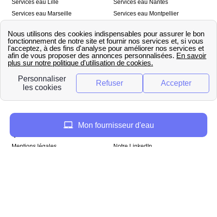
Services eau Lille
Services eau Nantes
Services eau Marseille
Services eau Montpellier
Services eau Nice
Services eau Toulouse
Services eau Toulon
Services eau Strasbourg
Nos outils
🛁 Simulateur consommation eau
💧 Comparer les fournisseurs
🔎 Trouver le fournisseur de sa
d’eau
commune
A propos
Mon fournisseur d'eau
Qui sommes-nous ?
Presse
Mentions légales
Notre LinkedIn
papernest recrute !
Copyright © papernest 2026 – Tous droits réservés