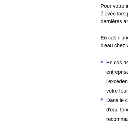
Pour votre 
élevée lors
dernières a
En cas d'un
d'eau chez 
En cas de
entrepris
l'excéden
votre fo
Dans le c
d'eau fon
recomman