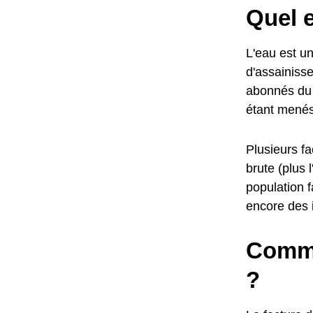
Quel e
L'eau est un
d'assainisse
abonnés du 
étant menés 
Plusieurs fa
brute (plus 
population 
encore des i
Comme
?