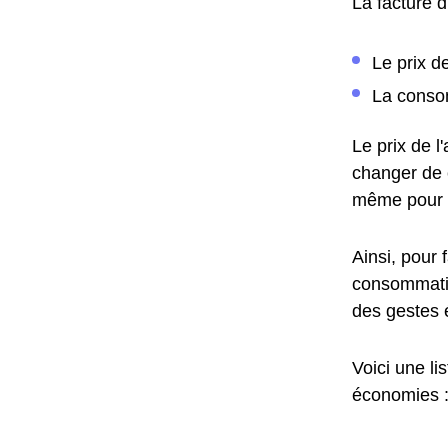
La facture 
Le prix d
La consom
Le prix de 
changer de c
même pour 
Ainsi, pour 
consommatio
des gestes 
Voici une li
économies 