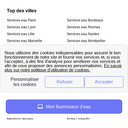
Top des villes
Services eau Paris
Services eau Bordeaux
Services eau Lyon
Services eau Rennes
Services eau Lille
Services eau Nantes
Services eau Marseille
Services eau Montpellier
Services eau Nice
Services eau Toulouse
Services eau Toulon
Services eau Strasbourg
Nos outils
🛁 Simulateur consommation eau
💧 Comparer les fournisseurs
🔎 Trouver le fournisseur de sa
d’eau
commune
A propos
Mon fournisseur d'eau
Qui sommes-nous ?
Presse
Mentions légales
Notre LinkedIn
papernest recrute !