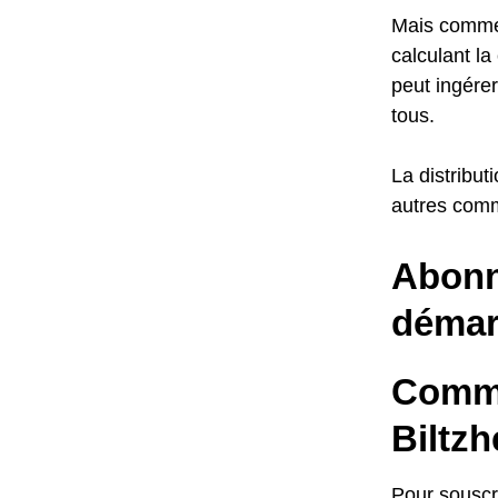
Mais commen
calculant l
peut ingérer
tous.
La distribut
autres comm
Abonne
démar
Comme
Biltzh
Pour souscr