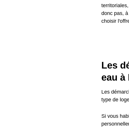
territoriale
donc pas, à 
choisir l'of
Les d
eau à 
Les démarch
type de log
Si vous habi
personnellem