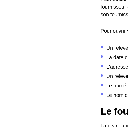
fournisseur 
son fournis
Pour ouvrir
Un relevé
La date 
L'adress
Un relev
Le numér
Le nom de
Le fou
La distribut