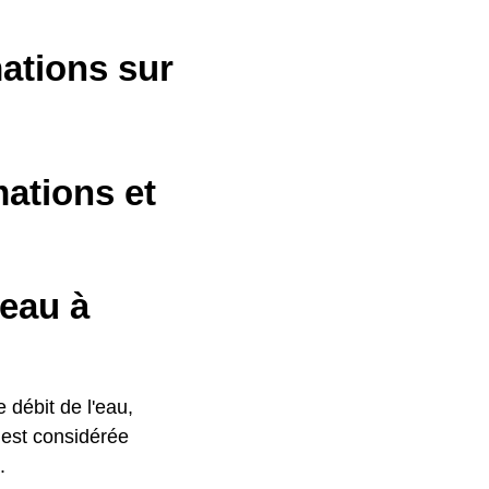
mations sur
mations et
'eau à
e débit de l'eau,
 est considérée
.