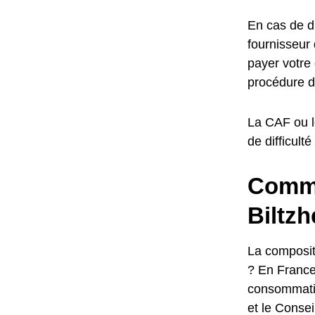
En cas de di
fournisseur 
payer votre 
procédure d
La CAF ou l
de difficult
Commen
Biltzh
La compositi
? En France
consommation
et le Conse