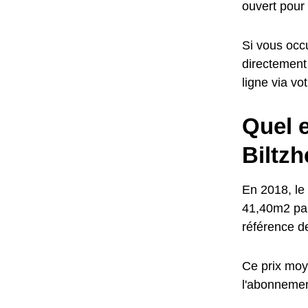
ouvert pour
Si vous occu
directement
ligne via vo
Quel e
Biltzh
En 2018, le 
41,40m2 par
référence d
Ce prix moye
l'abonneme