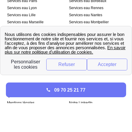
Services eau Paris
Services eau Bordeaux
Services eau Lyon
Services eau Rennes
Services eau Lille
Services eau Nantes
Services eau Marseille
Services eau Montpellier
Services eau Nice
Services eau Toulouse
Services eau Toulon
Services eau Strasbourg
Nos outils
🛁 Simulateur consommation eau
💧 Comparer les fournisseurs
🔎 Trouver le fournisseur de sa
d’eau
commune
A propos
09 70 25 21 77
Qui sommes-nous ?
Presse
Mentions légales
Notre LinkedIn
papernest recrute !
Copyright © papernest 2026 – Tous droits réservés