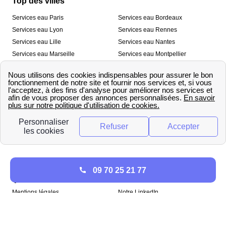
Top des villes
Services eau Paris
Services eau Bordeaux
Services eau Lyon
Services eau Rennes
Services eau Lille
Services eau Nantes
Services eau Marseille
Services eau Montpellier
Services eau Nice
Services eau Toulouse
Services eau Toulon
Services eau Strasbourg
Nos outils
🛁 Simulateur consommation eau
💧 Comparer les fournisseurs
🔎 Trouver le fournisseur de sa
d’eau
commune
A propos
09 70 25 21 77
Qui sommes-nous ?
Presse
Mentions légales
Notre LinkedIn
papernest recrute !