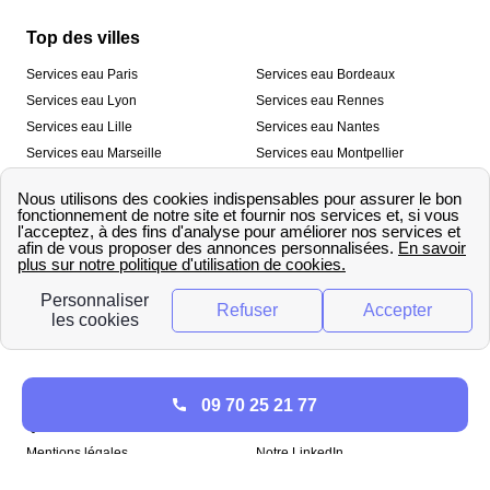
Top des villes
Services eau Paris
Services eau Bordeaux
Services eau Lyon
Services eau Rennes
Services eau Lille
Services eau Nantes
Services eau Marseille
Services eau Montpellier
Services eau Nice
Services eau Toulouse
Services eau Toulon
Services eau Strasbourg
Nos outils
🛁 Simulateur consommation eau
💧 Comparer les fournisseurs
🔎 Trouver le fournisseur de sa
d’eau
commune
A propos
09 70 25 21 77
Qui sommes-nous ?
Presse
Mentions légales
Notre LinkedIn
papernest recrute !