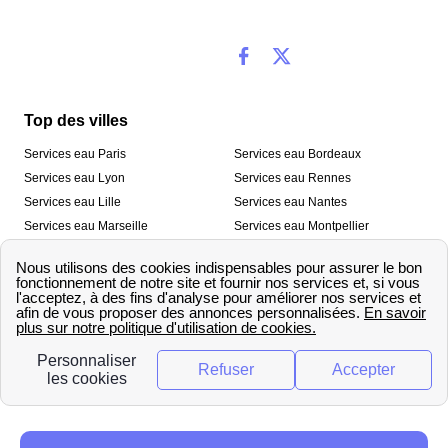
Top des villes
Services eau Paris
Services eau Bordeaux
Services eau Lyon
Services eau Rennes
Services eau Lille
Services eau Nantes
Services eau Marseille
Services eau Montpellier
Services eau Nice
Services eau Toulouse
Services eau Toulon
Services eau Strasbourg
Nos outils
🛁 Simulateur consommation eau
💧 Comparer les fournisseurs
🔎 Trouver le fournisseur de sa
d’eau
commune
A propos