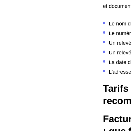
et document
Le nom de
Le numér
Un relev
Un relevé
La date 
L'adress
Tarifs
recom
Factu