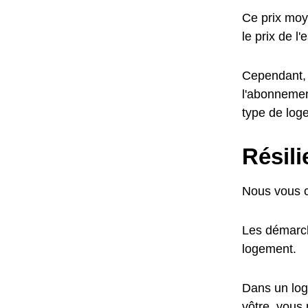
Ce prix moy
le prix de l
Cependant, l
l'abonnemen
type de log
Résil
Nous vous c
Les démarch
logement.
Dans un log
vôtre, vous 