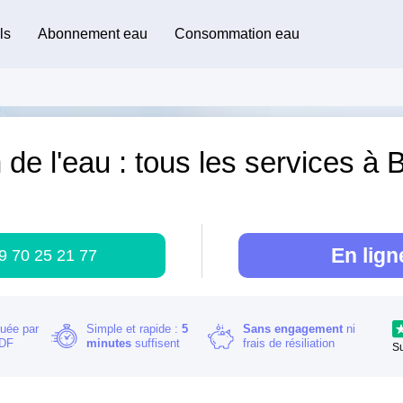
ls
Abonnement eau
Consommation eau
 de l'eau : tous les services à 
)
En lign
9 70 25 21 77
buée par
Simple et rapide :
5
Sans engagement
ni
RDF
minutes
suffisent
frais de résiliation
S