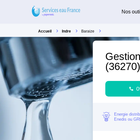
Nos outi
Accueil
Indre
Baraize
Gestion
(36270
0
Energie distri
Enedis ou G