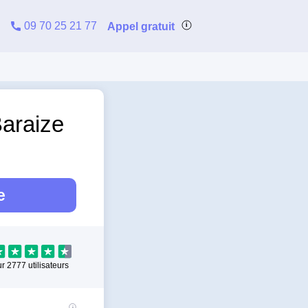
09 70 25 21 77
Appel gratuit
Baraize
e
ur
2777
utilisateurs