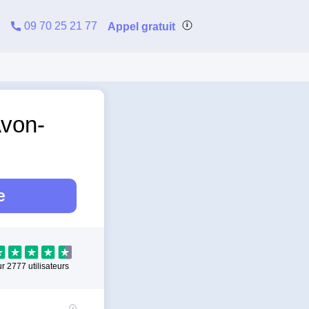
09 70 25 21 77
Appel gratuit
Avon-
e
ur
2777
utilisateurs