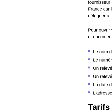
fournisseur 
France car 
déléguer à 
Pour ouvrir 
et document
Le nom de
Le numér
Un relev
Un relevé
La date 
L'adress
Tarifs