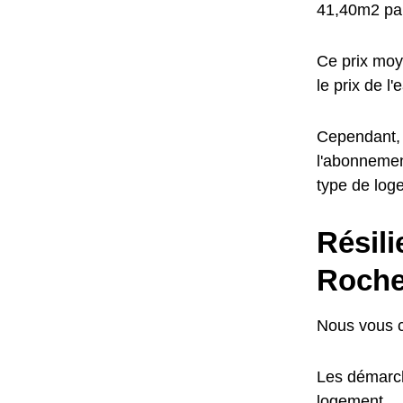
41,40m2 par
Ce prix moy
le prix de l
Cependant, l
l'abonnemen
type de log
Résil
Roch
Nous vous c
Les démarch
logement.