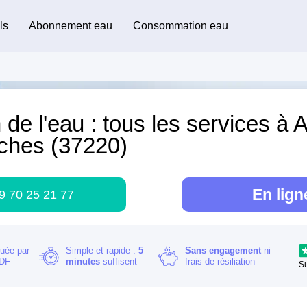
ls
Abonnement eau
Consommation eau
 de l'eau : tous les services à 
ches (37220)
En lign
9 70 25 21 77
buée par
Simple et rapide :
5
Sans engagement
ni
RDF
minutes
suffisent
frais de résiliation
S