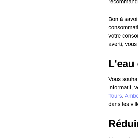
recommandé
Bon à savoir
consommatio
votre conso
averti, vous
L'eau 
Vous souhait
informatif, 
Tours
,
Ambo
dans les vil
Rédui