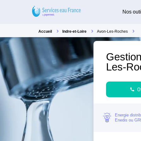
Nos outi
Accueil
Indre-et-Loire
Avon-Les-Roches
Gestion
Les-Ro
0
Energie distri
Enedis ou G