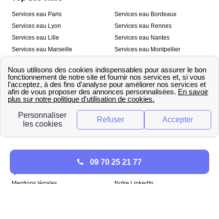
Services eau Paris
Services eau Bordeaux
Services eau Lyon
Services eau Rennes
Services eau Lille
Services eau Nantes
Services eau Marseille
Services eau Montpellier
Services eau Nice
Services eau Toulouse
Services eau Toulon
Services eau Strasbourg
Nos outils
🛁 Simulateur consommation eau
💧 Comparer les fournisseurs
🔎 Trouver le fournisseur de sa
d’eau
commune
A propos
09 70 25 21 77
Qui sommes-nous ?
Presse
Mentions légales
Notre LinkedIn
papernest recrute !
Copyright © papernest 2026 – Tous droits réservés